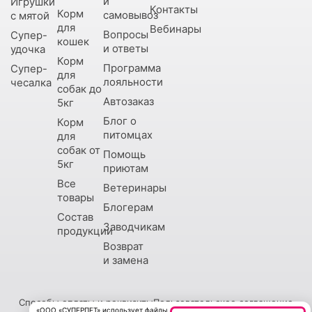
и
Игрушки
Контакты
Корм
самовывоз
с мятой
для
Вебинары
Вопросы
Супер-
кошек
и ответы
удочка
Корм
Программа
Супер-
для
лояльности
чесалка
собак до
Автозаказ
5кг
Блог о
Корм
питомцах
для
собак от
Помощь
5кг
приютам
Все
Ветеринары
товары
Блогерам
Состав
Заводчикам
продукции
Возврат
и замена
Способы оплаты и реквизиты
Пользовательское соглашение
«ООО «СУПЕРПЕТ» использует файлы