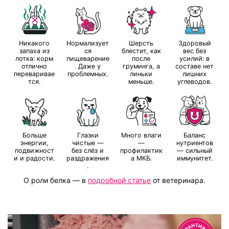
Никакого
Нормализует
Шерсть
Здоровый
запаха из
ся
блестит, как
вес без
лотка: корм
пищеварение
после
усилий: в
отлично
. Даже у
груминга, а
составе нет
переваривае
проблемных.
линьки
лишних
тся.
меньше.
углеводов.
Больше
Глазки
Много влаги
Баланс
энергии,
чистые —
—
нутриентов
подвижност
без слёз и
профилактик
— сильный
и и радости.
раздражения
а МКБ.
иммунитет.
.
О роли белка
—
в
подробной статье
от ветеринара.