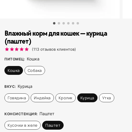
Влажный корм для кошек — курица
(паштет)
(
113
отзывов клиентов)
Кошка
ПИТОМЕЦ
:
Кошка
Собака
Курица
ВКУС
:
Говядина
Индейка
Кролик
Курица
Утка
Паштет
КОНСИСТЕНЦИЯ
:
Кусочки в желе
Паштет