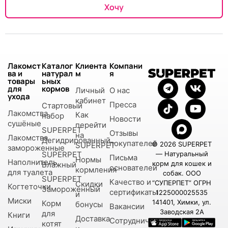
Хочу
Лакомст
Каталог
Клиента
Компани
ва и
натурал
м
я
товары
ьных
для
кормов
Личный
О нас
ухода
кабинет
Пресса
Стартовый
Лакомства
Как
набор
Новости
сушёные
перейти
SUPERPET
Отзывы
на
Лакомства
Дегидрированный
покупателей
© 2026 SUPERPET
SUPERPET
замороженные
SUPERPET
— Натуральный
Письма
Нормы
Наполнитель
корм для кошек и
Влажный
основателей
кормления
для туалета
собак. ООО
SUPERPET
Качество и
“СУПЕРПЕТ” ОГРН
Скидки
Когтеточки
Замороженный
сертификаты
1225000025535
и
Миски
141401, Химки, ул.
Корм
бонусы
Вакансии
Заводская 2А
для
Книги
Доставка
Сотрудничество
котят