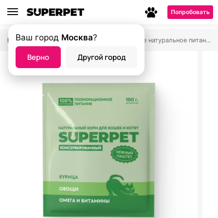
Попробовать
Ваш город
Москва
?
Главная страница
Магазин
Влажное натуральное питание SUPERPET
—
—
Верно
Другой город