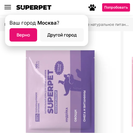
Попробовать
Ваш город
Москва
?
Главная страница
Магазин
Влажное натуральное питание SUPERPET
—
—
Верно
Другой город