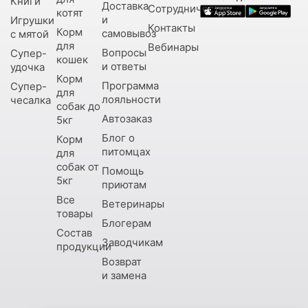
Книги
Доставка
Сотрудничество
котят
и
Игрушки
Контакты
Корм
самовывоз
с мятой
для
Вебинары
Вопросы
Супер-
кошек
и ответы
удочка
Корм
Программа
Супер-
для
лояльности
чесалка
собак до
Автозаказ
5кг
Блог о
Корм
питомцах
для
собак от
Помощь
5кг
приютам
Все
Ветеринары
товары
Блогерам
Состав
Заводчикам
продукции
Возврат
и замена