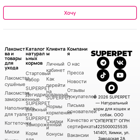
Хочу
Лакомст
Каталог
Клиента
Компани
ва и
натурал
м
я
товары
ьных
для
кормов
Личный
О нас
ухода
кабинет
Пресса
Стартовый
Лакомства
Как
набор
Новости
сушёные
перейти
SUPERPET
Отзывы
на
Лакомства
Дегидрированный
покупателей
© 2026 SUPERPET
SUPERPET
замороженные
SUPERPET
— Натуральный
Письма
Нормы
Наполнитель
корм для кошек и
Влажный
основателей
кормления
для туалета
собак. ООО
SUPERPET
Качество и
“СУПЕРПЕТ” ОГРН
Скидки
Когтеточки
Замороженный
сертификаты
1225000025535
и
Миски
141401, Химки, ул.
Корм
бонусы
Вакансии
Заводская 2А
для