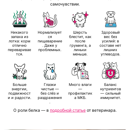
самочувствии.
Никакого
Нормализует
Шерсть
Здоровый
запаха из
ся
блестит, как
вес без
лотка: корм
пищеварение
после
усилий: в
отлично
. Даже у
груминга, а
составе нет
переваривае
проблемных.
линьки
лишних
тся.
меньше.
углеводов.
Больше
Глазки
Много влаги
Баланс
энергии,
чистые —
—
нутриентов
подвижност
без слёз и
профилактик
— сильный
и и радости.
раздражения
а МКБ.
иммунитет.
.
О роли белка
—
в
подробной статье
от ветеринара.