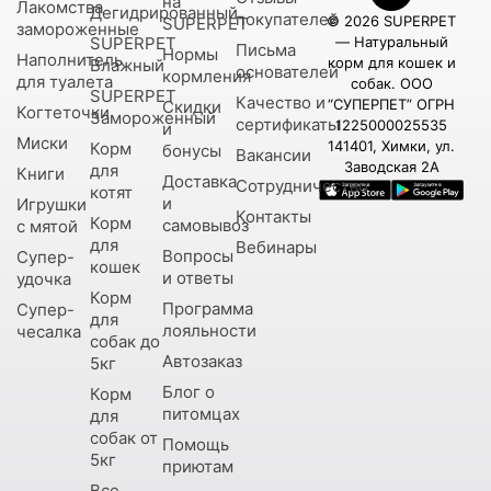
на
Лакомства
Дегидрированный
покупателей
© 2026 SUPERPET
SUPERPET
замороженные
SUPERPET
— Натуральный
Письма
Нормы
Наполнитель
корм для кошек и
Влажный
основателей
кормления
для туалета
собак. ООО
SUPERPET
Качество и
“СУПЕРПЕТ” ОГРН
Скидки
Когтеточки
Замороженный
сертификаты
1225000025535
и
Миски
141401, Химки, ул.
Корм
бонусы
Вакансии
Заводская 2А
для
Книги
Доставка
Сотрудничество
котят
и
Игрушки
Контакты
Корм
самовывоз
с мятой
для
Вебинары
Вопросы
Супер-
кошек
и ответы
удочка
Корм
Программа
Супер-
для
лояльности
чесалка
собак до
Автозаказ
5кг
Блог о
Корм
питомцах
для
собак от
Помощь
5кг
приютам
Все