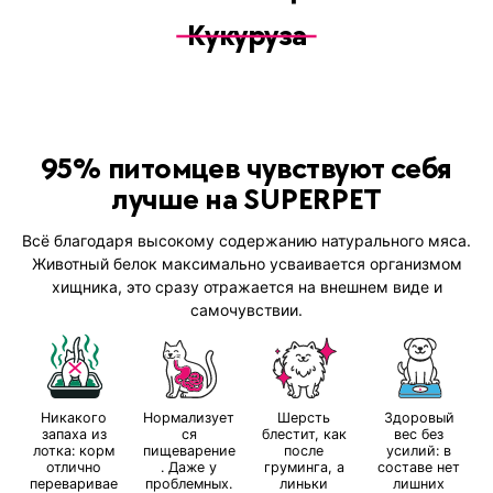
Кукуруза
95% питомцев чувствуют себя
лучше на SUPERPET
Всё благодаря высокому содержанию натурального мяса.
Животный белок максимально усваивается организмом
хищника, это сразу отражается на внешнем виде и
самочувствии.
Никакого
Нормализует
Шерсть
Здоровый
запаха из
ся
блестит, как
вес без
лотка: корм
пищеварение
после
усилий: в
отлично
. Даже у
груминга, а
составе нет
переваривае
проблемных.
линьки
лишних