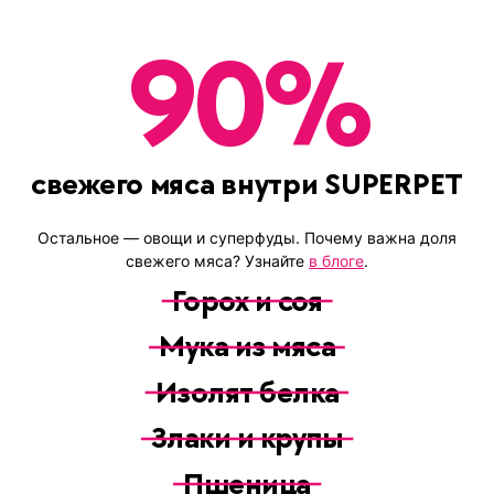
90
%
свежего мяса внутри SUPERPET
Остальное
— овощи и суперфуды
. Почему важна доля
свежего мяса? Узнайте
в блоге
.
Горох и соя
Мука из мяса
Изолят белка
Злаки и крупы
Пшеница