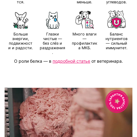
тся.
меньше.
углеводов.
Больше
Глазки
Много влаги
Баланс
энергии,
чистые —
—
нутриентов
подвижност
без слёз и
профилактик
— сильный
и и радости.
раздражения
а МКБ.
иммунитет.
.
О роли белка
—
в
подробной статье
от ветеринара.