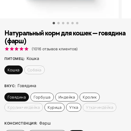
Натуральный корм для кошек — говядина
(фарш)
(
1016
отзывов клиентов)
Кошка
ПИТОМЕЦ
:
Кошка
Собака
Говядина
ВКУС
:
Говядина
Горбуша
Индейка
Кролик
Кролик+индейка
Курица
Утка
Утка+индейка
Фарш
КОНСИСТЕНЦИЯ
: