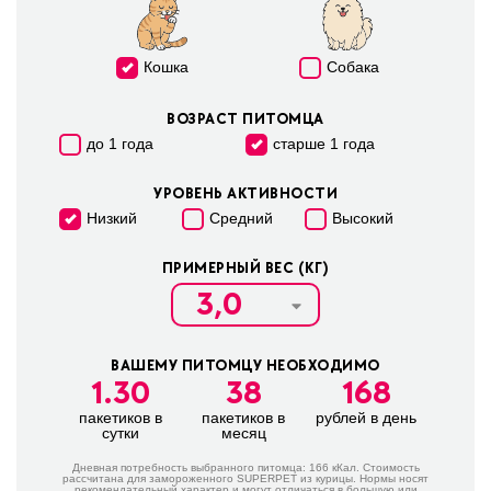
Кошка
Собака
ВОЗРАСТ ПИТОМЦА
до 1 года
старше 1 года
УРОВЕНЬ АКТИВНОСТИ
Низкий
Средний
Высокий
ПРИМЕРНЫЙ ВЕС (КГ)
ВАШЕМУ ПИТОМЦУ НЕОБХОДИМО
1.30
38
168
пакетиков в
пакетиков в
рублей в день
сутки
месяц
Дневная потребность выбранного питомца:
166
кКал. Стоимость
расcчитана для замороженного SUPERPET из курицы. Нормы носят
рекомендательный характер и могут отличаться в большую или