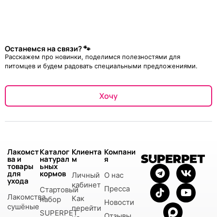
Останемся на связи? 🐾
Расскажем про новинки, поделимся полезностями для
питомцев и будем радовать специальными предложениями.
Хочу
Лакомст
Каталог
Клиента
Компани
ва и
натурал
м
я
товары
ьных
для
кормов
Личный
О нас
ухода
кабинет
Пресса
Стартовый
Лакомства
Как
набор
Новости
сушёные
перейти
SUPERPET
Отзывы