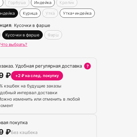
а
Горбуша
Индейка
Кролик
индейка
Курица
Утка
Утка+индейка
Кусочки в фарше
ЕНЦИЯ
:
Кусочки в фарше
Фарш
Что выбрать?
озаказ. Удобная регулярная доставка
?
59
₽
+
2
₽ на след. покупку
% кэшбек на будущие заказы
добный интервал доставки
ожно изменить или отменить в любой
омент
овая покупка
59
₽
Без кэшбека