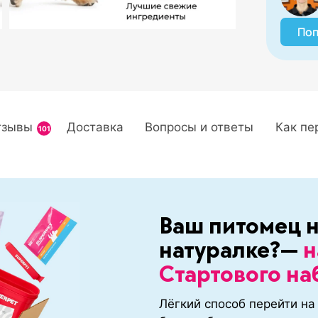
Поп
тзывы
Доставка
Вопросы и ответы
Как пе
101
6
Ваш питомец н
натуралке?—
н
Стартового на
Лёгкий способ перейти на