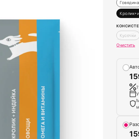
Говядин
Кролик+
КОНСИСТ
Кусочки
Очистить
Авт
1
1
У
М
м
Раз
1