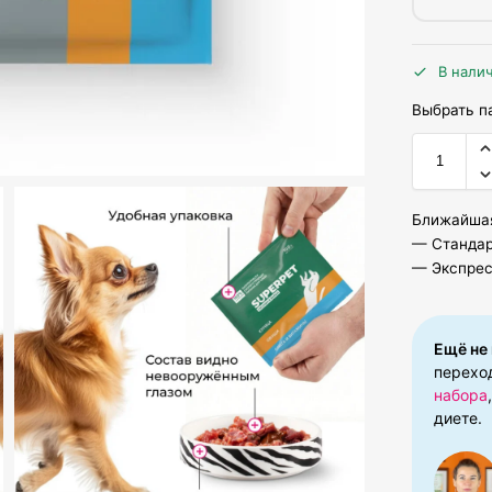
В нали
Выбрать п
Ближайшая
— Стандар
— Экспресс
Ещё не
перехо
набора
диете.