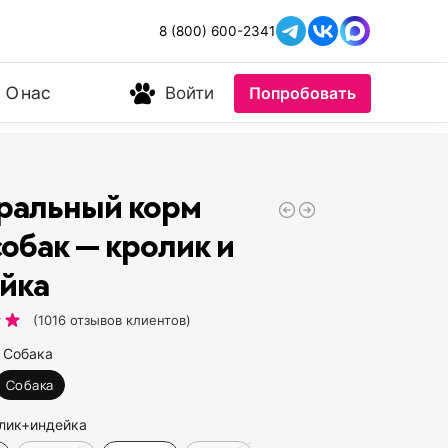
8 (800) 600-2341
О нас
Войти
Попробовать
ральный корм
собак — кролик и
йка
(
1016
отзывов клиентов)
Собака
Собака
лик+индейка