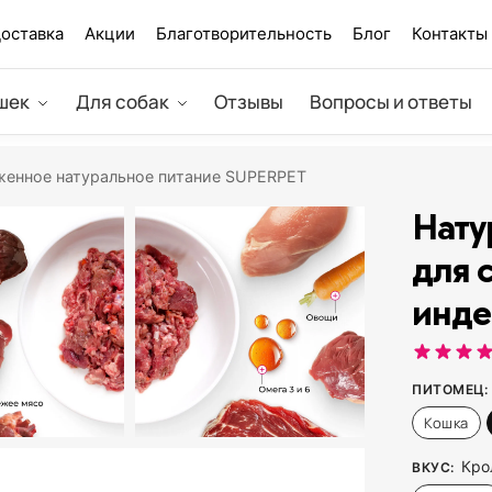
оставка
Акции
Благотворительность
Блог
Контакты
шек
Для собак
Отзывы
Вопросы и ответы
енное натуральное питание SUPERPET
Нату
для 
инде
ПИТОМЕЦ
:
Кошка
Кро
ВКУС
: