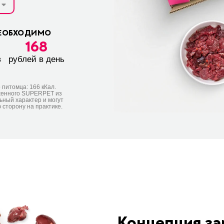
ЕОБХОДИМО
168
в
рублей в день
о питомца:
166
кКал.
женного SUPERPET из
ный характер и могут
сторону на практике.
Концепция з