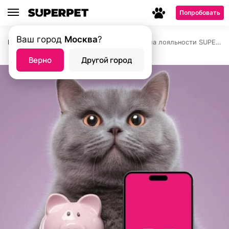
Попробовать
Ваш город
Москва
?
Главная страница
Акции
Программа лояльности SUPERPET
—
—
Верно
Другой город