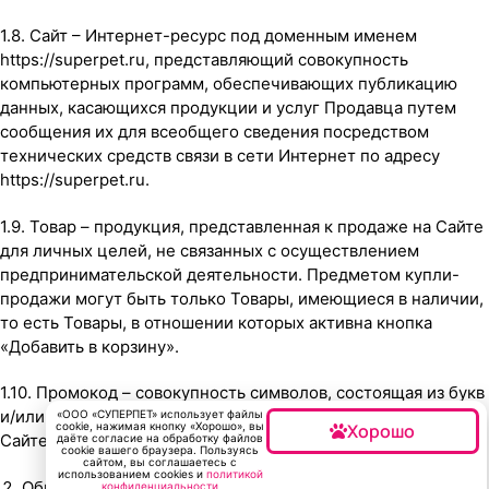
1.8. Сайт – Интернет-ресурс под доменным именем
https://superpet.ru, представляющий совокупность
компьютерных программ, обеспечивающих публикацию
данных, касающихся продукции и услуг Продавца путем
сообщения их для всеобщего сведения посредством
технических средств связи в сети Интернет по адресу
https://superpet.ru.
1.9. Товар – продукция, представленная к продаже на Сайте
для личных целей, не связанных с осуществлением
предпринимательской деятельности. Предметом купли-
продажи могут быть только Товары, имеющиеся в наличии,
то есть Товары, в отношении которых активна кнопка
«Добавить в корзину».
1.10. Промокод – совокупность символов, состоящая из букв
и/или цифр, дающая право на приобретение Товара на
«ООО «СУПЕРПЕТ» использует файлы
cookie, нажимая кнопку «Хорошо», вы
Хорошо
Сайте на специальных условиях.
даёте согласие на обработку файлов
cookie вашего браузера. Пользуясь
сайтом, вы соглашаетесь с
использованием cookies и
политикой
Общие положения
конфиденциальности