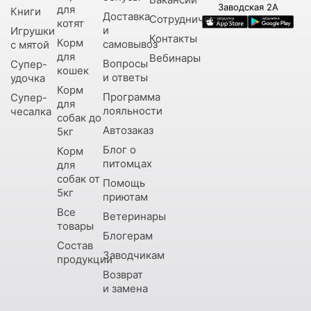
Заводская 2А
для
Книги
Доставка
Сотрудничество
котят
и
Игрушки
Контакты
Корм
самовывоз
с мятой
для
Вебинары
Вопросы
Супер-
кошек
и ответы
удочка
Корм
Программа
Супер-
для
лояльности
чесалка
собак до
Автозаказ
5кг
Блог о
Корм
питомцах
для
собак от
Помощь
5кг
приютам
Все
Ветеринары
товары
Блогерам
Состав
Заводчикам
продукции
Возврат
и замена