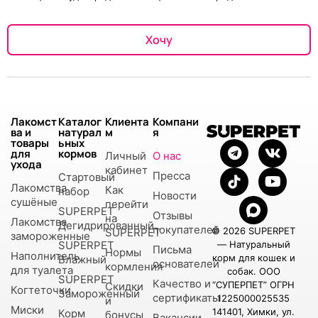
Хочу
Лакомст
Каталог
Клиента
Компани
ва и
натурал
м
я
товары
ьных
для
кормов
Личный
О нас
ухода
кабинет
Пресса
Стартовый
Лакомства
Как
набор
Новости
сушёные
перейти
SUPERPET
Отзывы
на
Лакомства
Дегидрированный
покупателей
© 2026 SUPERPET
SUPERPET
замороженные
SUPERPET
— Натуральный
Письма
Нормы
Наполнитель
корм для кошек и
Влажный
основателей
кормления
для туалета
собак. ООО
SUPERPET
Качество и
“СУПЕРПЕТ” ОГРН
Скидки
Когтеточки
Замороженный
сертификаты
1225000025535
и
Миски
141401, Химки, ул.
Корм
бонусы
Вакансии