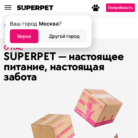
Попробовать
Ваш город
Москва
?
Главная страница
О нас
—
Верно
Другой город
О НАС
SUPERPET — настоящее
питание, настоящая
забота