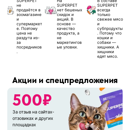
SUPERPET
На
В составе
не
SUPERPET
SUPERPET
продаётся в
нет бешеных
всегда
зоомагазине
скидок и
только
и
акций. В
свежее мясо
супермаркет
основе —
и
е. Поэтому
качество
субпродукты
цена не
продукта, а
. Потому что
раздута из-
не
кошки и
за
маркетингов
собаки —
посредников
ые уловки.
хищники. А
.
хищники
едят мясо.
Акции и спецпредложения
500₽
За отзыв на сайтах-
отзовиках и других
площадках