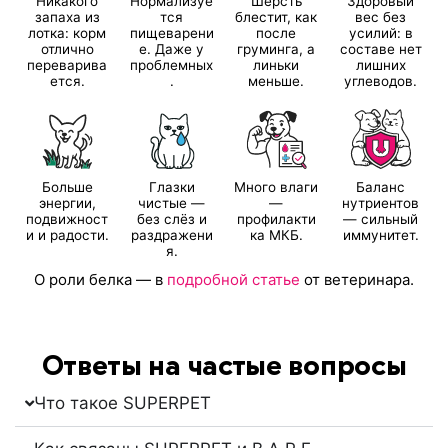
Никакого
Нормализуе
Шерсть
Здоровый
запаха из
тся
блестит, как
вес без
лотка: корм
пищеварени
после
усилий: в
отлично
е. Даже у
груминга, а
составе нет
переварива
проблемных
линьки
лишних
ется.
.
меньше.
углеводов.
Больше
Глазки
Много влаги
Баланс
энергии,
чистые —
—
нутриентов
подвижност
без слёз и
профилакти
— сильный
и и радости.
раздражени
ка МКБ.
иммунитет.
я.
О роли белка
—
в
подробной статье
от ветеринара.
Ответы на частые вопросы
Что такое SUPERPET