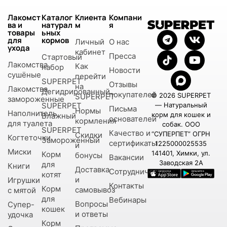
Лакомст
Каталог
Клиента
Компани
ва и
натурал
м
я
товары
ьных
для
кормов
Личный
О нас
ухода
кабинет
Пресса
Стартовый
Лакомства
Как
набор
Новости
сушёные
перейти
SUPERPET
Отзывы
на
Лакомства
Дегидрированный
покупателей
© 2026 SUPERPET
SUPERPET
замороженные
SUPERPET
— Натуральный
Письма
Нормы
Наполнитель
корм для кошек и
Влажный
основателей
кормления
для туалета
собак. ООО
SUPERPET
Качество и
“СУПЕРПЕТ” ОГРН
Скидки
Когтеточки
Замороженный
сертификаты
1225000025535
и
Миски
141401, Химки, ул.
Корм
бонусы
Вакансии
Заводская 2А
для
Книги
Доставка
Сотрудничество
котят
и
Игрушки
Контакты
Корм
самовывоз
с мятой
для
Вебинары
Вопросы
Супер-
кошек
и ответы
удочка
Корм