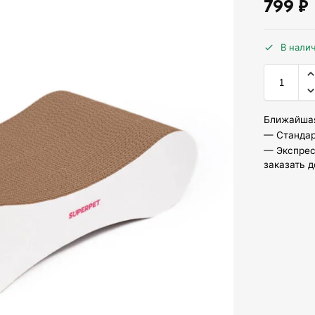
799
₽
В нали
Ближайшая
— Стандар
— Экспрес
заказать д