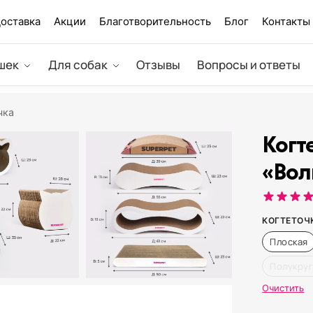
оставка
Акции
Благотворительность
Блог
Контакты
шек
Для собак
Отзывы
Вопросы и ответы
чка
Когт
«Вол
КОГТЕТОЧ
Плоская
Полукруг
Очистить