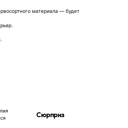
ервосортного материала — будет
рьер.
.
елия
Сюрприз
тся