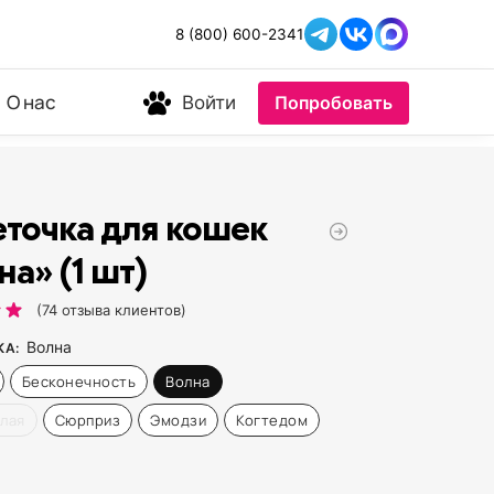
8 (800) 600-2341
О нас
Войти
Попробовать
еточка для кошек
на» (1 шт)
(
74
отзыва клиентов)
Волна
КА
:
Бесконечность
Волна
лая
Сюрприз
Эмодзи
Когтедом