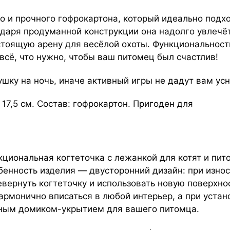
о и прочного гофрокартона, который идеально подх
одаря продуманной конструкции она надолго увлечё
тоящую арену для весёлой охоты. Функциональност
всё, что нужно, чтобы ваш питомец был счастлив!
ушку на ночь, иначе активный игры не дадут вам усн
 17,5 см. Состав: гофрокартон. Пригоден для
кциональная когтеточка с лежанкой для котят и пит
бенность изделия — двусторонний дизайн: при изно
евернуть когтеточку и использовать новую поверхн
армонично вписаться в любой интерьер, а при устан
ным домиком-укрытием для вашего питомца.