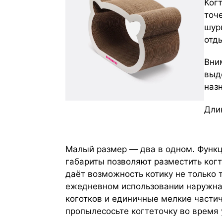
Ког
точ
шур
отд
Вни
выд
наз
Длин
Малый размер — два в одном. Функц
габариты позволяют разместить когт
даёт возможность котику не только т
ежедневном использовании наружна
коготков и единичные мелкие частич
пропылесосьте когтеточку во время у