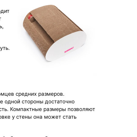
одит
т
ь,
уть.
омцев средних размеров.
се одной стороны достаточно
ость. Компактные размеры позволяют
овке у стены она может стать