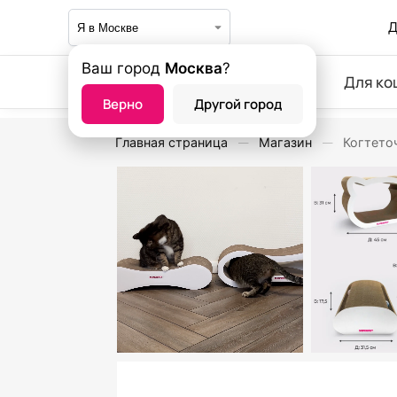
Д
Ваш город
Москва
?
Для ко
Верно
Другой город
Главная страница
Магазин
Когтето
—
—