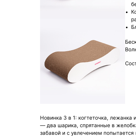
б
К
р
Б
Беск
Волн
Сос
Новинка 3 в 1: когтеточка, лежанка
— два шарика, спрятанные в желобк
забавой и с увлечением попытается 