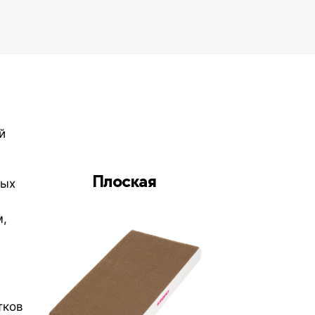
й
Плоская
ных
,
тков