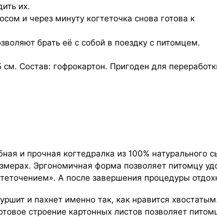
ить их.
осом и через минуту когтеточка снова готова к
зволяют брать её с собой в поездку с питомцем.
 см. Состав: гофрокартон. Пригоден для переработк
бная и прочная когтедралка из 100% натурального с
азмерах. Эргономичная форма позволяет питомцу уд
гтеточением». А после завершения процедуры отдохн
уршит и пахнет именно так, как нравится хвостатым
отовое строение картонных листов позволяет питомц