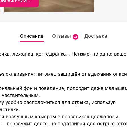
БРАЖЕНИЙ ...
Описание
Отзывы
Доставка
74
очка, лежанка, когтедралка… Неизменно одно: ваше
без склеивания: питомец защищён от вдыхания опас
ональный фон и поведение, подходит даже малышам
чувствительным.
у удобно расположиться для отдыха, используя
дстилки.
ря воздушным камерам в прослойках целлюлозы.
— прослужит долго, но податливая для острых кого