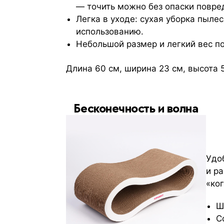
— точить можно без опаски повред
Легка в уходе: сухая уборка пылес
использованию.
Небольшой размер и легкий вес по
Длина 60 см, ширина 23 см, высота 5
Бесконечность и волна
Удо
и р
«ко
Ш
С