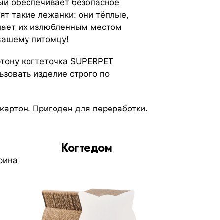
рый обеспечивает безопасное
ят такие лежанки: они тёплые,
елает их излюбленным местом
 вашему питомцу!
ртону когтеточка SUPERPET
ьзовать изделие строго по
окартон. Пригоден для переработки.
Когтедом
рина