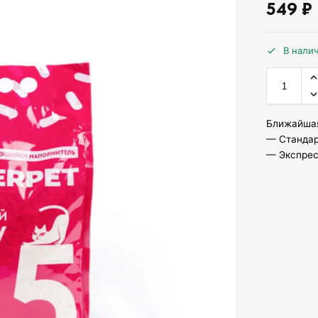
549
₽
В нали
Ближайшая
— Стандар
— Экспресс