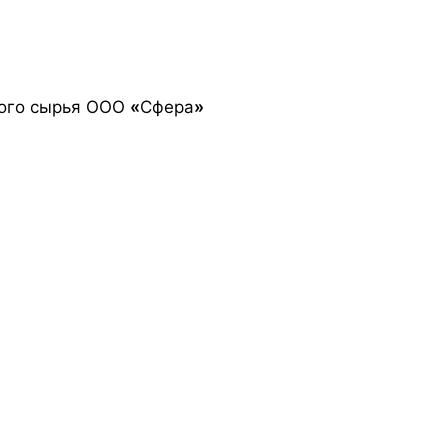
кого сырья ООО
«
Сфера
»