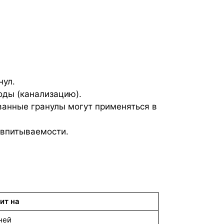
нул.
оды (канализацию).
ванные гранулы могут применяться в
 впитываемости.
ит на
ней