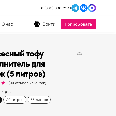
8 (800) 600-2341
О нас
Войти
Попробовать
есный тофу
лнитель для
к (5 литров)
(
30
отзывов клиентов)
литров
20 литров
55 литров