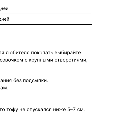
дней
дней
Для любителя покопать выбирайте
 совочком с крупными отверстиями,
вания без подсыпки.
лам.
о тофу не опускался ниже 5–7 см.