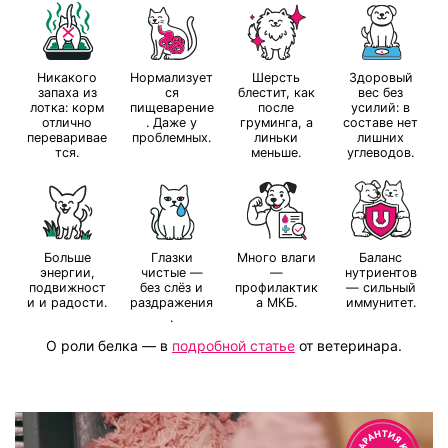
Никакого
Нормализует
Шерсть
Здоровый
запаха из
ся
блестит, как
вес без
лотка: корм
пищеварение
после
усилий: в
отлично
. Даже у
груминга, а
составе нет
переваривае
проблемных.
линьки
лишних
тся.
меньше.
углеводов.
Больше
Глазки
Много влаги
Баланс
энергии,
чистые —
—
нутриентов
подвижност
без слёз и
профилактик
— сильный
и и радости.
раздражения
а МКБ.
иммунитет.
.
О роли белка
—
в
подробной статье
от ветеринара.