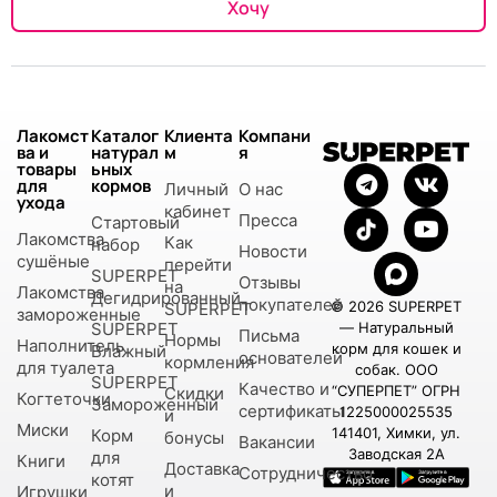
Хочу
Лакомст
Каталог
Клиента
Компани
ва и
натурал
м
я
товары
ьных
для
кормов
Личный
О нас
ухода
кабинет
Пресса
Стартовый
Лакомства
Как
набор
Новости
сушёные
перейти
SUPERPET
Отзывы
на
Лакомства
Дегидрированный
покупателей
© 2026 SUPERPET
SUPERPET
замороженные
SUPERPET
— Натуральный
Письма
Нормы
Наполнитель
корм для кошек и
Влажный
основателей
кормления
для туалета
собак. ООО
SUPERPET
Качество и
“СУПЕРПЕТ” ОГРН
Скидки
Когтеточки
Замороженный
сертификаты
1225000025535
и
Миски
141401, Химки, ул.
Корм
бонусы
Вакансии
Заводская 2А
для
Книги
Доставка
Сотрудничество
котят
и
Игрушки