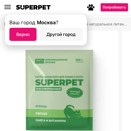
Попробовать
Ваш город
Москва
?
Главная страница
Магазин
Влажное натуральное питание SUPERPET
—
—
Верно
Другой город