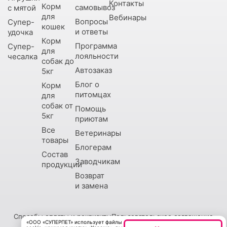
Контакты
Корм
самовывоз
с мятой
для
Вебинары
Вопросы
Супер-
кошек
и ответы
удочка
Корм
Программа
Супер-
для
лояльности
чесалка
собак до
Автозаказ
5кг
Блог о
Корм
питомцах
для
собак от
Помощь
5кг
приютам
Все
Ветеринары
товары
Блогерам
Состав
Заводчикам
продукции
Возврат
и замена
Способы оплаты и реквизиты
Пользовательское соглашение
«ООО «СУПЕРПЕТ» использует файлы