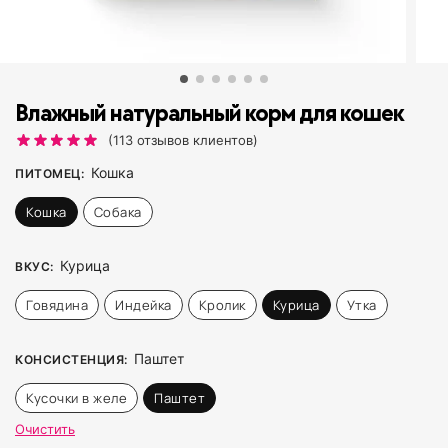
Влажный натуральный корм для кошек
(
113
отзывов клиентов)
Кошка
ПИТОМЕЦ
:
Кошка
Собака
Курица
ВКУС
:
Говядина
Индейка
Кролик
Курица
Утка
Паштет
КОНСИСТЕНЦИЯ
:
Кусочки в желе
Паштет
Очистить