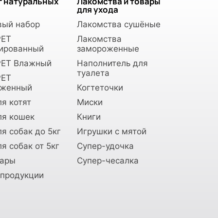
г натуральных
Лакомства и товары
для ухода
вый набор
Лакомства сушёные
PET
Лакомства
ированный
замороженные
ET Влажный
Наполнитель для
туалета
PET
оженный
Когтеточки
я котят
Миски
ля кошек
Книги
я собак до 5кг
Игрушки с мятой
я собак от 5кг
Супер-удочка
вары
Супер-чесалка
 продукции