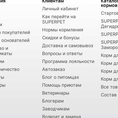
ия
Клиентам
Катало
кормов
Личный кабинет
Старто
Как перейти на
SUPER
SUPERPET
и
Дегидр
Нормы кормления
 покупателей
SUPERP
Скидки и бонусы
 основателей
SUPER
Доставка и самовывоз
Замор
во и
икаты
Вопросы и ответы
Корм дл
ии
Программа лояльности
Корм д
ничество
Автозаказ
Корм дл
ты
Блог о питомцах
Корм дл
ры
Помощь приютам
Все то
Ветеринары
Состав
Блогерам
Заводчикам
Возврат и замена