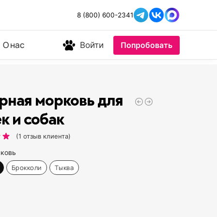
8 (800) 600-2341
О нас
Войти
Попробовать
рная морковь для
к и собак
(
1
отзыв клиента)
ковь
Брокколи
Тыква