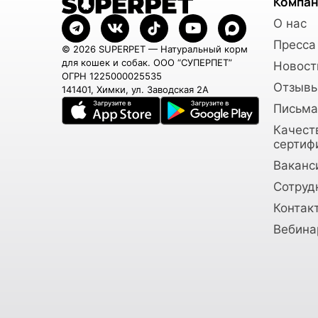
Компан
О нас
Пресса
© 2026 SUPERPET — Натуральный корм
для кошек и собак. ООО “СУПЕРПЕТ”
Новост
ОГРН 1225000025535
Отзывы
141401, Химки, ул. Заводская 2А
Письма
Качест
сертиф
Ваканс
Сотруд
Контак
Вебина