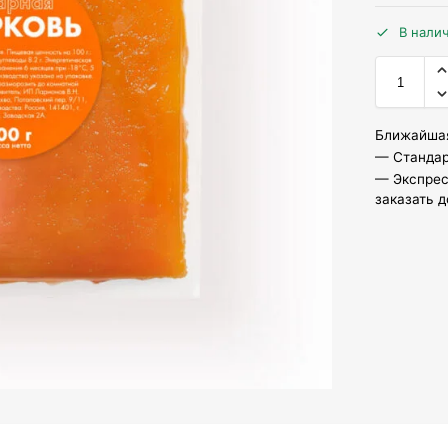
В нали
Ближайшая
— Стандар
— Экспрес
заказать д