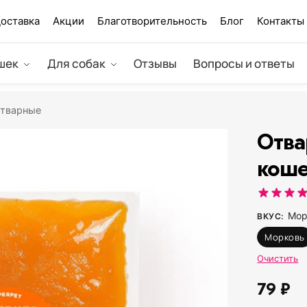
оставка
Акции
Благотворительность
Блог
Контакты
шек
Для собак
Отзывы
Вопросы и ответы
тварные
Отва
коше
Мор
ВКУС
:
Морковь
Очистить
79
₽